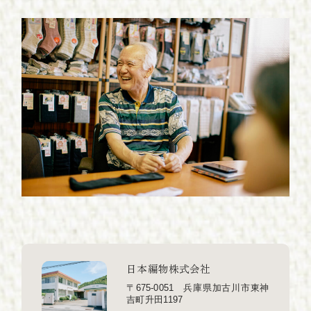
C
o
n
t
a
c
t
お
問
い
合
わ
せ
日本編物株式会社
〒675-0051 兵庫県加古川市東神
吉町升田1197