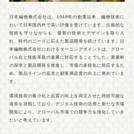
A
b
o
u
t
H
y
o
g
o
Q
u
a
l
i
t
y
に
つ
い
て
日本編物株式会社は、1948年の創業以来、編物技術に
おいて日本国内外で高い評価を受けています。伝統的な
H
i
s
t
o
r
y
兵
庫
県
産
く
つ
下
の
歴
史
技術を守りながらも、最新の技術とデザインを取り入
れ、時代のニーズに応えた製品開発を続けています。日
Q
u
a
l
i
t
y
本編物株式会社におけるターニングポイントは、グロー
品
質
規
格
バル化と技術革新の進展に対応することでした。新素材
の探求と製品開発を推進し、市場の多様化に対応するた
C
o
m
p
a
n
y
め、製品ラインの拡充と顧客満足度の向上に努めていま
参
画
事
業
者
す。
P
r
o
d
u
c
t
s
環境負荷の最小化と品質の向上を両立させた持続可能な
商
品
成長を目指しており、デジタル技術の活用と新たな市場
開拓により、グローバル市場での競争力を強化していき
N
e
w
s
お
知
ら
せ
たいと考えています。