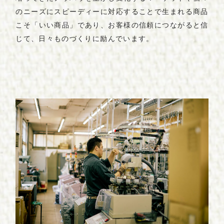
のニーズにスピーディーに対応することで生まれる商品
こそ「いい商品」であり、お客様の信頼につながると信
じて、日々ものづくりに励んでいます。
T
o
p
ト
ッ
プ
ペ
ー
ジ