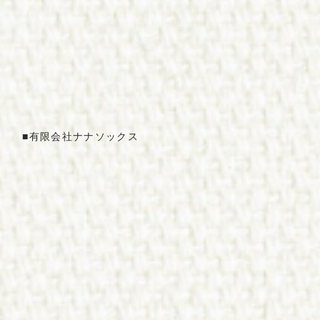
T
o
p
ト
ッ
プ
ペ
ー
ジ
■
有限
会社
ナナソ
ックス
A
b
o
u
t
H
y
o
g
o
Q
u
a
l
i
t
y
に
つ
い
て
H
i
s
t
o
r
y
兵
庫
県
産
く
つ
下
の
歴
史
Q
u
a
l
i
t
y
品
質
規
格