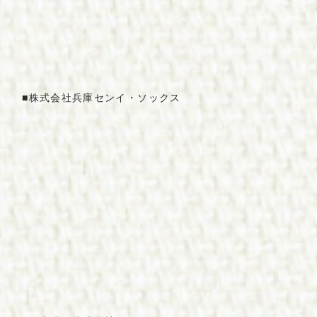
■
株式会社兵庫
セ
ンイ・
ソ
ックス