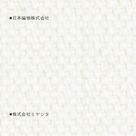
C
o
m
p
a
n
y
参
画
事
業
者
■
日本
編物
株式会社
P
r
o
d
u
c
t
s
商
品
N
e
w
s
お
知
ら
せ
C
o
n
t
a
c
t
お
問
い
合
わ
せ
■
株式会社
ミヤ
シタ